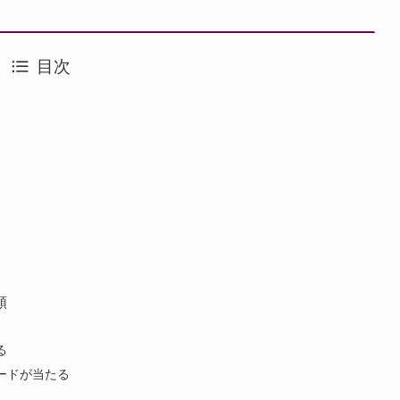
目次
類
る
ードが当たる