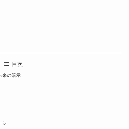
目次
未来の暗示
ージ