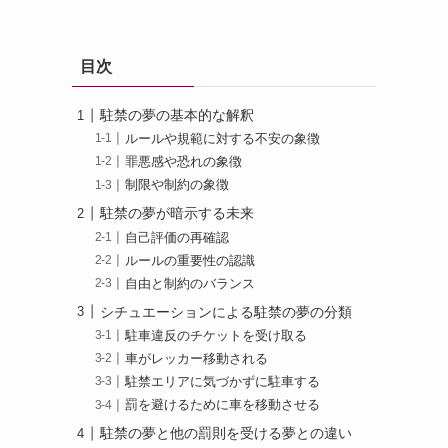
目次
駐禁の夢の基本的な解釈
ルールや規範に対する不安の象徴
罪悪感や恐れの象徴
制限や制約の象徴
駐禁の夢が暗示する未来
自己評価の再確認
ルールの重要性の認識
自由と制約のバランス
シチュエーションによる駐禁の夢の分類
駐車違反のチケットを受け取る
車がレッカー移動される
駐禁エリアに気づかずに駐車する
罰を避けるために車を移動させる
駐禁の夢と他の罰則を受ける夢との違い