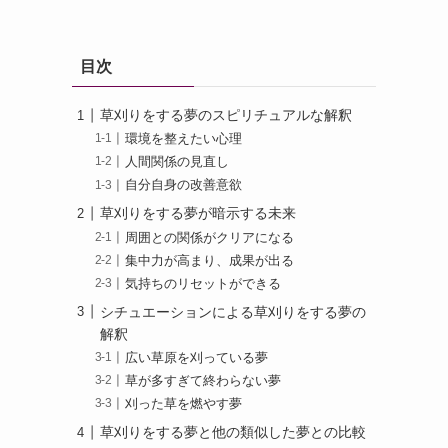
目次
草刈りをする夢のスピリチュアルな解釈
環境を整えたい心理
人間関係の見直し
自分自身の改善意欲
草刈りをする夢が暗示する未来
周囲との関係がクリアになる
集中力が高まり、成果が出る
気持ちのリセットができる
シチュエーションによる草刈りをする夢の
解釈
広い草原を刈っている夢
草が多すぎて終わらない夢
刈った草を燃やす夢
草刈りをする夢と他の類似した夢との比較