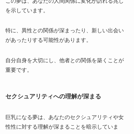
この夢は、あなたの人間関係に変化が訪れる兆し
を示しています。
特に、異性との関係が深まったり、新しい出会い
があったりする可能性があります。
自分自身を大切にし、他者との関係を築くことが
重要です。
セクシュアリティへの理解が深まる
巨乳になる夢は、あなたのセクシュアリティや女
性性に対する理解が深まることを暗示していま