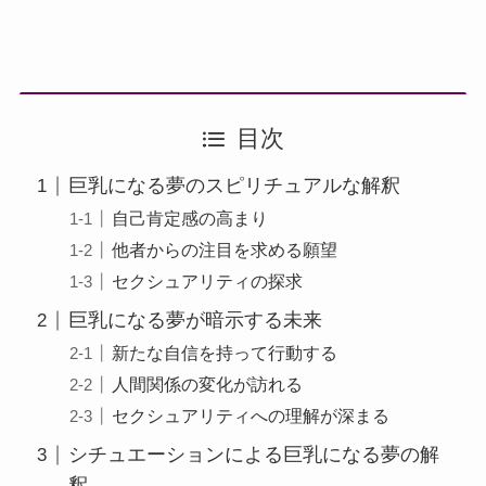
目次
巨乳になる夢のスピリチュアルな解釈
自己肯定感の高まり
他者からの注目を求める願望
セクシュアリティの探求
巨乳になる夢が暗示する未来
新たな自信を持って行動する
人間関係の変化が訪れる
セクシュアリティへの理解が深まる
シチュエーションによる巨乳になる夢の解
釈