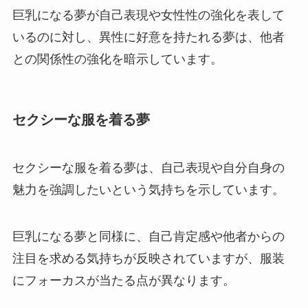
巨乳になる夢が自己表現や女性性の強化を表して
いるのに対し、異性に好意を持たれる夢は、他者
との関係性の強化を暗示しています。
セクシーな服を着る夢
セクシーな服を着る夢は、自己表現や自分自身の
魅力を強調したいという気持ちを示しています。
巨乳になる夢と同様に、自己肯定感や他者からの
注目を求める気持ちが反映されていますが、服装
にフォーカスが当たる点が異なります。