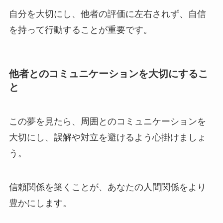
自分を大切にし、他者の評価に左右されず、自信
を持って行動することが重要です。
他者とのコミュニケーションを大切にするこ
と
この夢を見たら、周囲とのコミュニケーションを
大切にし、誤解や対立を避けるよう心掛けましょ
う。
信頼関係を築くことが、あなたの人間関係をより
豊かにします。