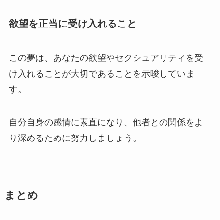
欲望を正当に受け入れること
この夢は、あなたの欲望やセクシュアリティを受
け入れることが大切であることを示唆していま
す。
自分自身の感情に素直になり、他者との関係をよ
り深めるために努力しましょう。
まとめ