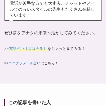
電話が苦手な方でも大丈夫。チャットやメー
ルでの占いスタイルの先生もたくさん在籍し
ています！
ぜひ夢をアナタの未来へ活かしてみてください。
>>
電話占い【ココナラ】
をちょっと見てみる！
！
>>
ココナラメール占い
はこちら
この記事を書いた人